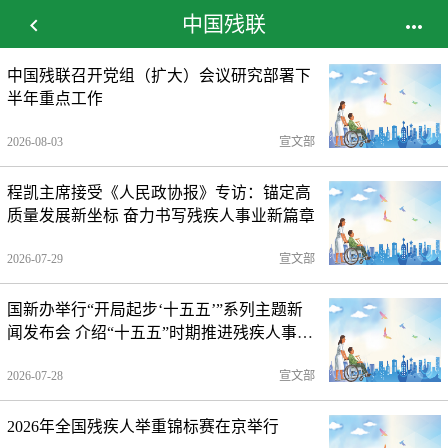
中国残联


中国残联召开党组（扩大）会议研究部署下
半年重点工作
2026-08-03
宣文部
程凯主席接受《人民政协报》专访：锚定高
质量发展新坐标 奋力书写残疾人事业新篇章
2026-07-29
宣文部
国新办举行“开局起步‘十五五’”系列主题新
闻发布会 介绍“十五五”时期推进残疾人事业
全面发展高质量发展有关情况 图文实录
2026-07-28
宣文部
2026年全国残疾人举重锦标赛在京举行